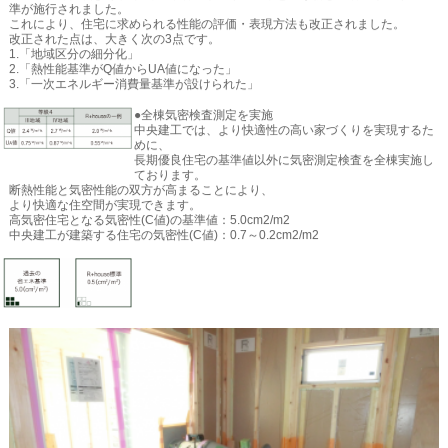
準が施行されました。
これにより、住宅に求められる性能の評価・表現方法も改正されました。
改正された点は、大きく次の3点です。
1.「地域区分の細分化」
2.「熱性能基準がQ値からUA値になった」
3.「一次エネルギー消費量基準が設けられた」
●全棟気密検査測定を実施
中央建工では、より快適性の高い家づくりを実現するた
めに、
長期優良住宅の基準値以外に気密測定検査を全棟実施し
ております。
断熱性能と気密性能の双方が高まることにより、
より快適な住空間が実現できます。
高気密住宅となる気密性(C値)の基準値：5.0cm2/m2
中央建工が建築する住宅の気密性(C値)：0.7～0.2cm2/m2