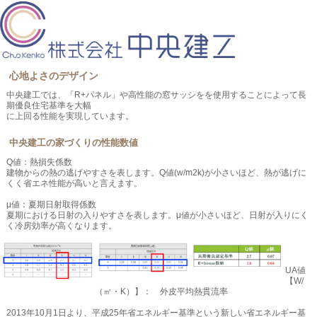
心地よさのデザイン
中央建工では、「R+パネル」や高性能の窓サッシをを使用することによって長
期優良住宅基準を大幅
に上回る性能を実現しています。
中央建工の家づくりの性能数値
Q値：熱損失係数
建物からの熱の逃げやすさを表します。Q値(w/m2k)が小さいほど、熱が逃げに
くく省エネ性能が高いと言えます。
μ値：夏期日射取得係数
夏期における日射の入りやすさを表します。μ値が小さいほど、日射が入りにく
く冷房効率が高くなります。
UA値
【W/
（㎡・K）】： 外皮平均熱貫流率
2013年10月1日より、平成25年省エネルギー基準という新しい省エネルギー基