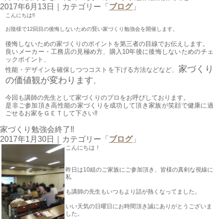
2017年6月13日
｜カテゴリー「
ブログ
」
こんにちは‼
お陰様で12回目の後悔しないための賢い家づくり勉強会を開催します。
後悔しないための家づくりのポイントを第三者の目線でお伝えします。
良いメーカー・工務店の見極め方、購入10年後に後悔しないためのチェ
ックポイント、
家づくり
性能・デザインを確保しつつコストを下げる方法などなど、
の価値観が変わります
。
今回も講師の先生として家づくりのプロをお呼びしております。
是非ご参加頂き高性能の家づくりを成功して頂き家族が笑顔で健康に過
ごせるお家をＧＥＴして下さい‼
家づくり勉強会終了‼
2017年1月30日
｜カテゴリー「
ブログ
」
こんにちは！
昨日は10組のご家族にご参加頂き、皆様の真剣な視線に
私
も講師の先生もいつもより話が熱くなってました。
いい天気の日曜日にお時間頂き誠にありがとうございま
した。