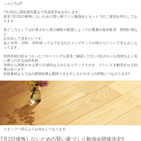
こんにちは‼
7月16日に四街道市栗山で完成見学会を行います。
是非7月2日の後悔しないための賢い家づくり勉強会とセットでのご参加お待ちしてお
ります。
見どころとしては計算された窓の種類や配置によっての通風や造作家具、照明計画な
ど
を注目して頂きたいです。
あと10年、20年、30年経ってもできるだけメンテナンスが掛かりにくい工夫もおこな
ってます。
信州木材の松をつかったフローリングも是非ご確認ください‼足ざわりも気持ちよく良
い香りのする信州木材。
木材から発散される香りの成分は人の心をリラックスさせ、ストレスを解消させる効
果があります。
自然素材ならではの調湿効果も期待できますしカビやダニの抑制につながります‼
スタッフ一同心よりお待ちしております。
7月2日後悔しないための賢い家づくり勉強会開催決定‼